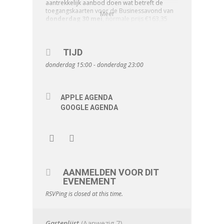
aantrekkelijk aanbod doen wat betreft de
toegangskaarten voor de Businessavond van
Meer
donderdag 30 mei
, normale prijs €163,35
incl. BTW.
Je kunt als lid van MKB Bergen op Zoom een
toegangskaart bestellen voor €108,90.
Let op:
maximaal 2 toegangskaarten per lid
.
TIJD
donderdag 15:00 - donderdag 23:00
Als je gebruik wilt maken van dit aanbod stort
dan
uiterlijk 22 mei
je bijdrage op het
rekeningnummer
NL63 RABO
0
105 5832
27
van MKB Bergen op Zoom o.v.v. je naam.
1 kaart € 108,90 (€90,,– + € 18,90 BTW)
APPLE AGENDA
2 kaarten € 217,80 (€ 180,- + € 37,80 BTW)
GOOGLE AGENDA
Mocht je
meer
dan twee kaarten willen, dan
kun je die
met korting
(€ 139,15 incl. BTW) voor
leden van MKB-Bergen op Zoom rechtstreeks
bij Proefmei bestellen via deze link:
https://eventix.shop/emqcse3c
Voorafgaande aan dit prachtige evenement
AANMELDEN VOOR DIT
kunnen we onze leden de
Workshop SDG,
EVENEMENT
wat kun je ermee
?
aanbieden.
RSVPing is closed at this time.
In samenwerking met
ProefMei
organiseren
Start to Grow
en
Samen in de Regio
op
donderdag 30 mei
een inspirerende en
praktische workshop waarin je wordt
Gastenlijst
(Aanwezig
7
)