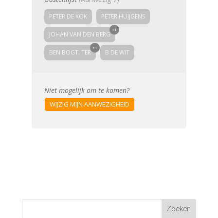
meegenomen in de wereld van SDG’s en CSRD.
PETER DE KOK
PETER HUIJGENS
MKB Bergen op Zoom
en
VNO NCW
Brabantse Wal
ondersteunen dit initiatief en
+1
zullen hun leden hier actief bij betrekken.
JOHAN VAN DEN BERG
Alleen samen komen we verder!
+1
BEN BOGT. TER
B DE WIT
Sprekers:
Nicolette Kraay (Ricoh), Peter
Huijgens (Start To Grow) & Lorenz van der
Vliet (Moore-DRV)
Agenda
Niet mogelijk om te komen?
15:00 – 15:15 Inloop
WIJZIG MIJN AANWEZIGHEID
15:15 – 15:35 Sustainable Development Goals
(SDG) – Wat, waarom en hoe?
15:35 – 15:50 Corporate Sustainability
Reporting Directive (CSRD) – Wat, waarom &
voor wie?
15:50 – 16:00 CSRD – SDG – Hoe nu verder en
wat kan ik er als ondernemer mee?
16:00 – 16:10 Break
16:10 – 16:50 Aan de slag!
16:50 Plenaire afsluiting workshop