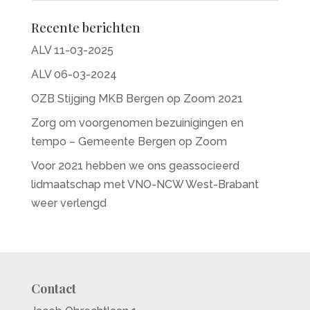
17:15 Gezamenlijk naar Markiezenhof en
Recente berichten
ontvangst ProefMei Businessavond
18:15 ProefMei Businessavond (op eigen
ALV 11-03-2025
gelegenheid)
ALV 06-03-2024
OZB Stijging MKB Bergen op Zoom 2021
Locatie
Business Center de Blokstallen
Zorg om voorgenomen bezuinigingen en
tempo – Gemeente Bergen op Zoom
Als u zich voor deze workshop aanmeldt dan
Voor 2021 hebben we ons geassocieerd
dient u ook Proefmei-kaarten te kopen door
betaling via het rekeningnummer van MKB
lidmaatschap met VNO-NCW West-Brabant
Bergen op Zoom !!
weer verlengd
Contact