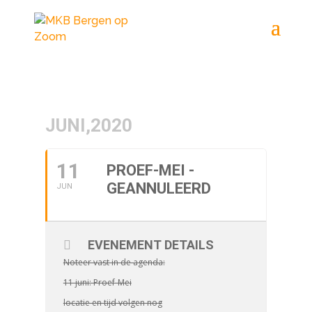
JUNI,2020
11
PROEF-MEI -
GEANNULEERD
JUN
EVENEMENT DETAILS
Noteer vast in de agenda:
11 juni: Proef-Mei
locatie en tijd volgen nog