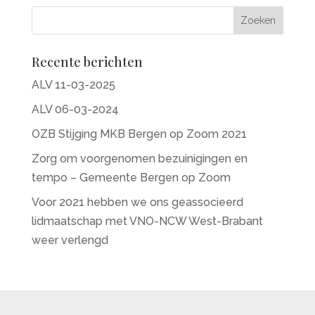
de arbeidsmarkt hebben, soms hebben ook
werkgevers een grote afstand tot deze
talenten. Wij gaan werkgevers verleiden om
kansen te zien voor nieuwe werktalenten.
Hiermee gaan wij samen aan de slag!
Recente berichten
Aanmelden
ALV 11-03-2025
Ben je er graag bij op 29 november vanaf
13.00 uur? Meld je
hier
aan!
ALV 06-03-2024
OZB Stijging MKB Bergen op Zoom 2021
Zorg om voorgenomen bezuinigingen en
tempo – Gemeente Bergen op Zoom
Voor 2021 hebben we ons geassocieerd
lidmaatschap met VNO-NCW West-Brabant
weer verlengd