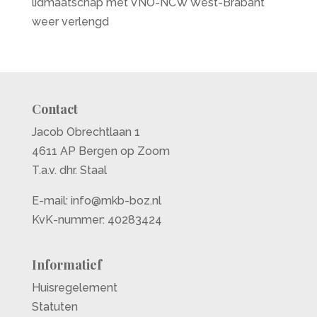
lidmaatschap met VNO-NCW West-Brabant
weer verlengd
Contact
Jacob Obrechtlaan 1
4611 AP Bergen op Zoom
T.a.v. dhr. Staal
E-mail:
info@mkb-boz.nl
KvK-nummer: 40283424
Informatief
Huisregelement
Statuten